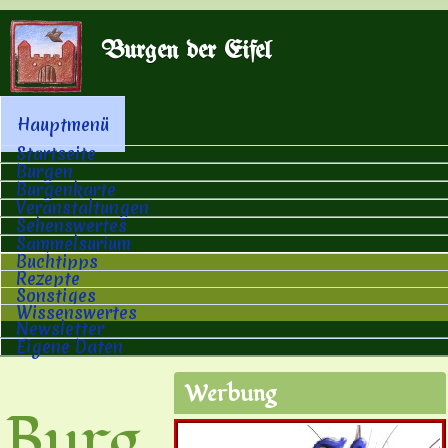
Direkt zum Inhalt
Burgen der Eifel
Hauptmenü
Hauptmenü
Startseite
Burgen
Burgenkarte
Veranstaltungen
Sehenswertes
Sammelsurium
Buchtipps
Rezepte
Sonstiges
Wissenswertes
Newsletter
Eigene Daten
Werbung
Burg