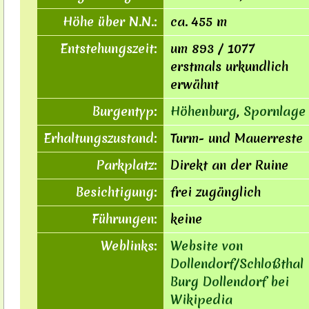
Höhe über N.N.:
ca. 455 m
Entstehungszeit:
um 893 / 1077
erstmals urkundlich
erwähnt
Burgentyp:
Höhenburg
,
Spornlage
Erhaltungszustand:
Turm- und Mauerreste
Parkplatz:
Direkt an der Ruine
Besichtigung:
frei zugänglich
Führungen:
keine
Weblinks:
Website von
Dollendorf/Schloßthal
Burg Dollendorf bei
Wikipedia