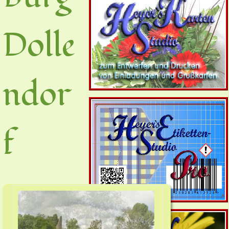
Dolle
ndor
f