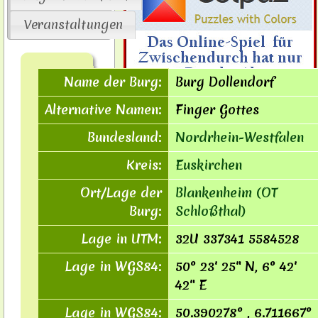
Veranstaltungen
Name der Burg:
Burg Dollendorf
Alternative Namen:
Finger Gottes
Bundesland:
Nordrhein-Westfalen
Auch
Sie
können hier Ihre
Kreis:
Euskirchen
Werbebanner schalten.
Interessiert?
Ort/Lage der
Blankenheim (OT
Fordern Sie unverbindlich weitere
Burg:
Schloßthal)
Informationen zur Werbung auf
"Burgen der Eifel" über das
Lage in UTM:
32U 337341 5584528
Kontaktformular
an.
Lage in WGS84:
50° 23′ 25″ N, 6° 42′
42″ E
Lage in WGS84:
50.390278° , 6.711667°