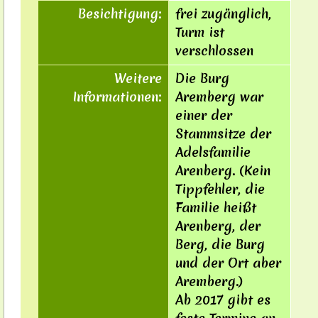
Besichtigung:
frei zugänglich,
Turm ist
verschlossen
Weitere
Die Burg
Informationen:
Aremberg war
einer der
Stammsitze der
Adelsfamilie
Arenberg. (Kein
Tippfehler, die
Familie heißt
Are
n
berg, der
Berg, die Burg
und der Ort aber
Are
m
berg.)
Ab 2017 gibt es