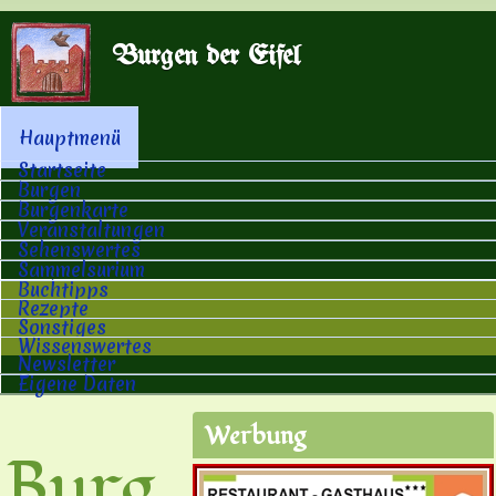
Direkt zum Inhalt
Burgen der Eifel
Hauptmenü
Hauptmenü
Startseite
Burgen
Burgenkarte
Veranstaltungen
Sehenswertes
Sammelsurium
Buchtipps
Rezepte
Sonstiges
Wissenswertes
Newsletter
Eigene Daten
Werbung
Burg