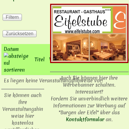
Datum
Titel
Veranstaltungsart
Ort
Beschre
Auch
Sie
können hier Ihre
Es liegen keine Veranstaltungshinweise vor!
Werbebanner schalten.
Interessiert?
Sie können auch
Fordern Sie unverbindlich weitere
Ihre
Informationen zur Werbung auf
Veranstaltungshin
"Burgen der Eifel" über das
weise hier
Kontaktformular
an.
kostenlos