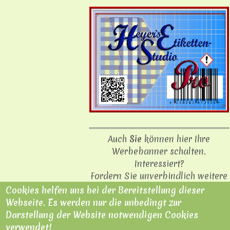
Auch
Sie
können hier Ihre
Werbebanner schalten.
Interessiert?
Fordern Sie unverbindlich weitere
Informationen zur Werbung auf
Cookies helfen uns bei der Bereitstellung dieser
"Burgen der Eifel" über das
Webseite. Es werden nur die unbedingt zur
Kontaktformular
an.
Darstellung der Website notwendigen Cookies
verwendet!