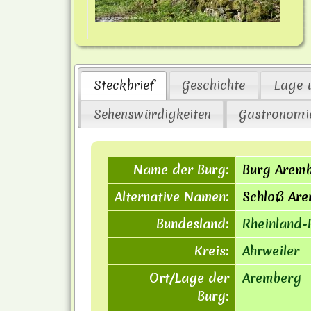
Steckbrief
Geschichte
Lage 
Sehenswürdigkeiten
Gastronomi
Name der Burg:
Burg Arem
Alternative Namen:
Schloß Are
Bundesland:
Rheinland-P
Kreis:
Ahrweiler
Ort/Lage der
Aremberg
Burg: