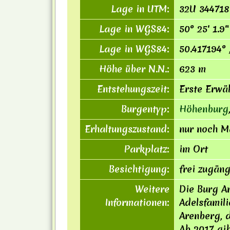
Lage in UTM:
32U 344718
Lage in WGS84:
50° 25′ 1.9″
Lage in WGS84:
50.417194° 
Höhe über N.N.:
623 m
Entstehungszeit:
Erste Erwä
Burgentyp:
Höhenburg
Erhaltungszustand:
nur noch Ma
Parkplatz:
im Ort
Besichtigung:
frei zugäng
Weitere
Die Burg A
Informationen:
Adelsfamili
Are
n
berg, 
Ab 2017 gib