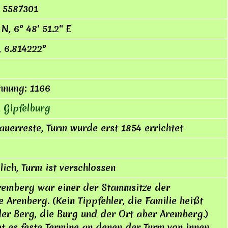
 5587301
 N, 6° 48′ 51.2″ E
, 6.814222°
hnung: 1166
,
Gipfelburg
uerreste, Turm wurde erst 1854 errichtet
lich, Turm ist verschlossen
remberg war einer der Stammsitze der
e Arenberg. (Kein Tippfehler, die Familie heißt
der Berg, die Burg und der Ort aber Are
m
berg.)
t es feste Termine an denen der Turm von innen