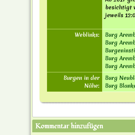
besichtigt 
jeweils 12:
Weblinks:
Burg Aremb
Burg Aremb
Burgeninsti
Burg Aremb
Burg Aremb
Burgen in der
Burg Neub
Nähe:
Burg Blank
Kommentar hinzufügen