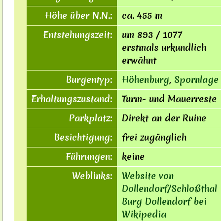
Höhe über N.N.:
ca. 455 m
Entstehungszeit:
um 893 / 1077
erstmals urkundlich
erwähnt
Burgentyp:
Höhenburg
,
Spornlage
Erhaltungszustand:
Turm- und Mauerreste
Parkplatz:
Direkt an der Ruine
Besichtigung:
frei zugänglich
Führungen:
keine
Weblinks:
Website von
Dollendorf/Schloßthal
Burg Dollendorf bei
Wikipedia