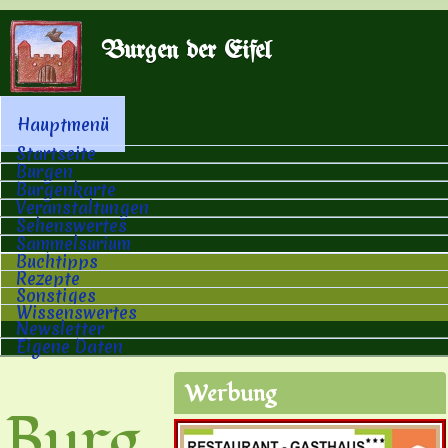
Direkt zum Inhalt
Burgen der Eifel
Hauptmenü
Hauptmenü
Startseite
Burgen
Burgenkarte
Veranstaltungen
Sehenswertes
Sammelsurium
Buchtipps
Rezepte
Sonstiges
Wissenswertes
Newsletter
Eigene Daten
Werbung
Burg