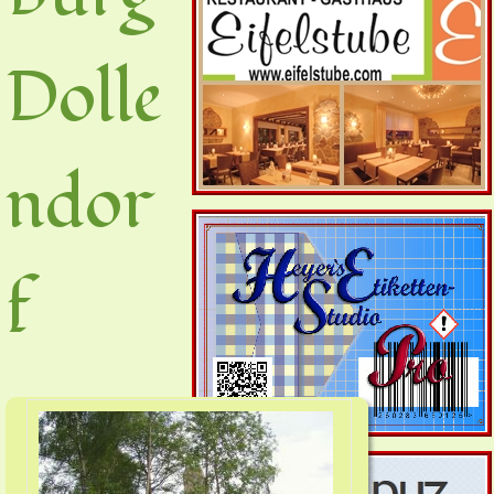
Dolle
ndor
f