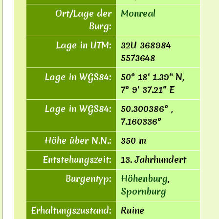
Ort/Lage der
Monreal
Burg:
Lage in UTM:
32U 368984
5573648
Lage in WGS84:
50° 18′ 1.39″ N,
7° 9′ 37.21″ E
Lage in WGS84:
50.300386° ,
7.160336°
Höhe über N.N.:
350 m
Entstehungszeit:
13. Jahrhundert
Burgentyp:
Höhenburg
,
Spornburg
Erhaltungszustand:
Ruine