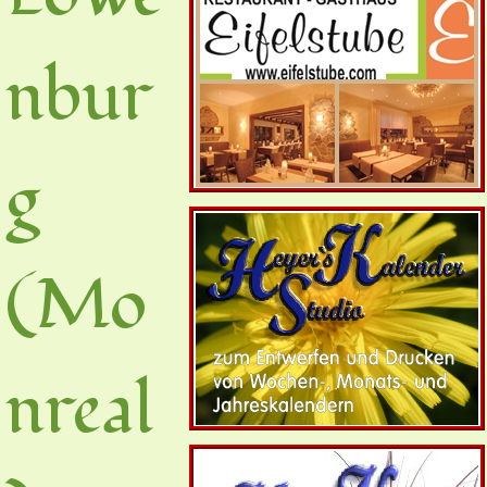
nbur
g
(Mo
nreal