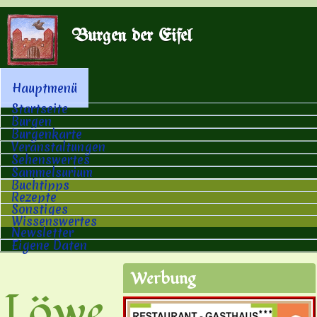
Direkt zum Inhalt
Burgen der Eifel
Hauptmenü
Hauptmenü
Startseite
Burgen
Burgenkarte
Veranstaltungen
Sehenswertes
Sammelsurium
Buchtipps
Rezepte
Sonstiges
Wissenswertes
Newsletter
Eigene Daten
Werbung
Löwe