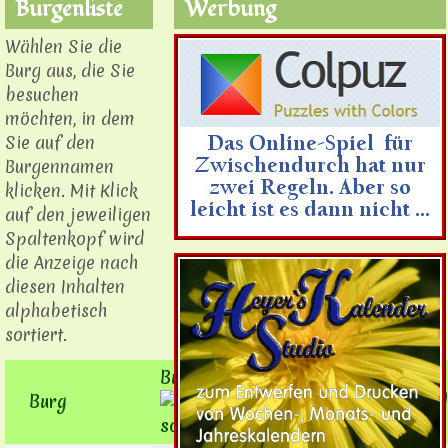
Burgenliste
Werbung
Wählen Sie die
Burg aus, die Sie
besuchen
möchten, in dem
Sie auf den
Burgennamen
klicken. Mit Klick
auf den jeweiligen
Spaltenkopf wird
die Anzeige nach
diesen Inhalten
alphabetisch
sortiert.
Burgenort
Burg
Landkreis
Bund