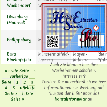
Wachendorf
Wachendorf)
Euskirchen
West
Landkreis
Löwenburg
Rhei
Monreal
Mayen-
(Monreal)
Pfalz
Koblenz
Landkreis
Rhei
Philippsburg
Monreal
Mayen-
Pfalz
Koblenz
Burg
Münstermaifeld-
Mayen-
Rhei
Bischofstein
Lasserg
Koblenz
Pfalz
Auch
Sie
können hier Ihre
Werbebanner schalten.
« erste Seite
‹
Seiten
Interessiert?
vorherige
Fordern Sie unverbindlich weitere
Seite
1
2
3
Informationen zur Werbung auf
4
5
nächste
"Burgen der Eifel" über das
Seite ›
letzte
Kontaktformular
an.
Seite »