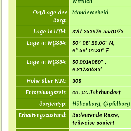
Wittlich
Ort/Lage der
Manderscheid
Burg:
Lage in UTM:
32U 343876 5551075
Lage in WGS84:
50° 05′ 29.06″ N,
6° 49′ 02.30″ E
Lage in WGS84:
50.0914059° ,
6.81730495°
Höhe über N.N.:
305
Entstehungszeit:
ca. 12. Jahrhundert
Burgentyp:
Höhenburg
,
Gipfelburg
Erhaltungszustand:
Bedeutende Reste,
teilweise saniert