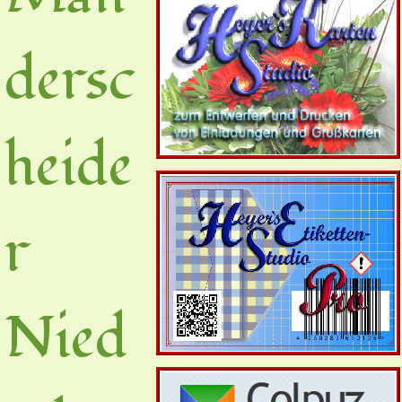
dersc
heide
r
Nied