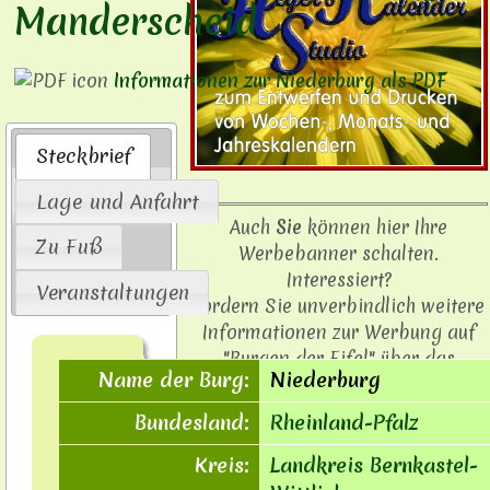
Manderscheid
Informationen zur Niederburg als PDF
Steckbrief
Lage und Anfahrt
Auch
Sie
können hier Ihre
Zu Fuß
Werbebanner schalten.
Interessiert?
Veranstaltungen
Fordern Sie unverbindlich weitere
Informationen zur Werbung auf
"Burgen der Eifel" über das
Name der Burg:
Niederburg
Kontaktformular
an.
Bundesland:
Rheinland-Pfalz
Kreis:
Landkreis Bernkastel-