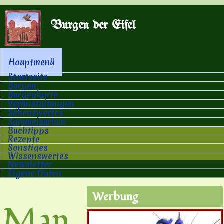
Direkt zum Inhalt
Burgen der Eifel
Hauptmenü
Hauptmenü
Startseite
Burgen
Burgenkarte
Veranstaltungen
Sehenswertes
Sammelsurium
Buchtipps
Rezepte
Sonstiges
Wissenswertes
Newsletter
Eigene Daten
Werbung
Man