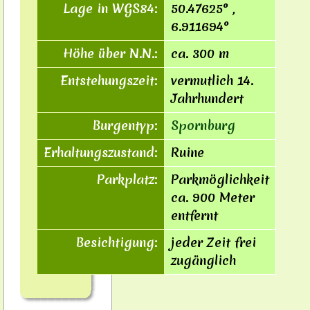
Lage in WGS84:
50.47625° ,
6.911694°
Höhe über N.N.:
ca. 300 m
Entstehungszeit:
vermutlich 14.
Jahrhundert
Burgentyp:
Spornburg
Erhaltungszustand:
Ruine
Parkplatz:
Parkmöglichkeit
ca. 900 Meter
entfernt
Besichtigung:
jeder Zeit frei
zugänglich