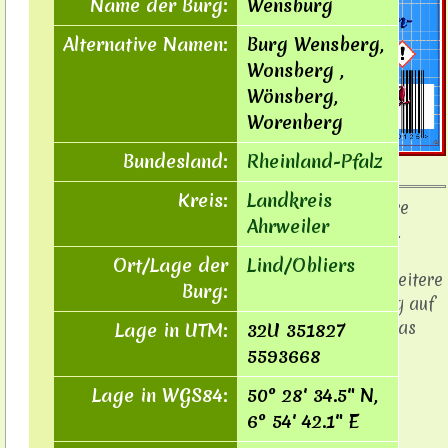
Name der Burg:
Wensburg
Alternative Namen:
Burg Wensberg,
Wonsberg ,
Wönsberg,
Worenberg
Bundesland:
Rheinland-Pfalz
Kreis:
Landkreis
Auch
Sie
können hier Ihre
Ahrweiler
Werbebanner schalten.
Interessiert?
Ort/Lage der
Lind/Obliers
Fordern Sie unverbindlich weitere
Burg:
Informationen zur Werbung auf
"Burgen der Eifel" über das
Lage in UTM:
32U 351827
Kontaktformular
an.
5593668
Lage in WGS84:
50° 28′ 34.5″ N,
6° 54′ 42.1″ E