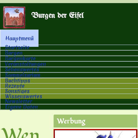
Direkt zum Inhalt
Burgen der Eifel
Hauptmenü
Hauptmenü
Startseite
Burgen
Burgenkarte
Veranstaltungen
Sehenswertes
Sammelsurium
Buchtipps
Rezepte
Sonstiges
Wissenswertes
Newsletter
Eigene Daten
Werbung
Wen