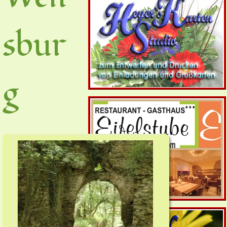
sbur
g