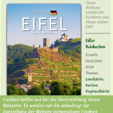
Dieser
Bildband
enthält 219
Farbfotos zum
Thema schöne
Eifel.
Eifler
Reiskuchen
Erstellt:
09.01.2014
20:26
Themen:
Landküche
,
Kuchen
,
Regionalküche
Cookies helfen uns bei der Bereitstellung dieser
Webseite. Es werden nur die unbedingt zur
Darstellung der Website notwendigen Cookies