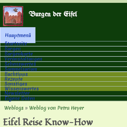
Direkt zum Inhalt
Burgen der Eifel
Hauptmenü
Hauptmenü
Startseite
Burgen
Burgenkarte
Veranstaltungen
Sehenswertes
Sammelsurium
Buchtipps
Rezepte
Sonstiges
Wissenswertes
Newsletter
Eigene Daten
Weblogs
»
Weblog von Petra Heyer
Sie sind hier
Eifel Reise Know-How