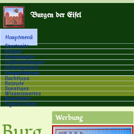
Direkt zum Inhalt
Burgen der Eifel
Hauptmenü
Hauptmenü
Startseite
Burgen
Burgenkarte
Veranstaltungen
Sehenswertes
Sammelsurium
Buchtipps
Rezepte
Sonstiges
Wissenswertes
Newsletter
Eigene Daten
Werbung
Burg