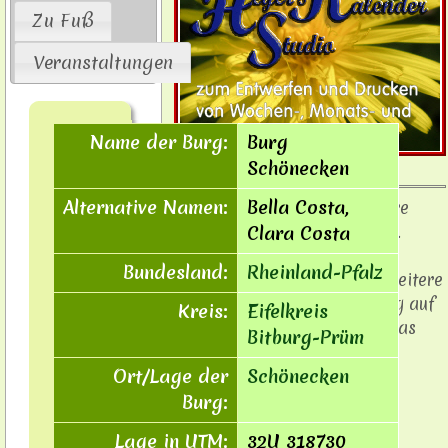
Zu Fuß
Veranstaltungen
Name der Burg:
Burg
Schönecken
Alternative Namen:
Bella Costa,
Auch
Sie
können hier Ihre
Werbebanner schalten.
Clara Costa
Interessiert?
Bundesland:
Rheinland-Pfalz
Fordern Sie unverbindlich weitere
Informationen zur Werbung auf
Kreis:
Eifelkreis
"Burgen der Eifel" über das
Bitburg-Prüm
Kontaktformular
an.
Ort/Lage der
Schönecken
Burg:
Lage in UTM:
32U 318730