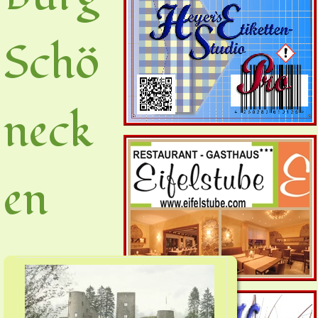
Schö
neck
en