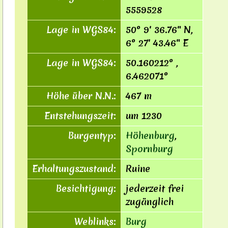
5559528
Lage in WGS84:
50° 9′ 36.76″ N,
6° 27′ 43.46″ E
Lage in WGS84:
50.160212° ,
6.462071°
Höhe über N.N.:
467 m
Entstehungszeit:
um 1230
Burgentyp:
Höhenburg
,
Spornburg
Erhaltungszustand:
Ruine
Besichtigung:
jederzeit frei
zugänglich
Weblinks:
Burg