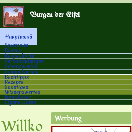
Direkt zum Inhalt
Burgen der Eifel
Hauptmenü
Hauptmenü
Startseite
Burgen
Burgenkarte
Veranstaltungen
Sehenswertes
Sammelsurium
Buchtipps
Rezepte
Sonstiges
Wissenswertes
Newsletter
Eigene Daten
Werbung
Willko