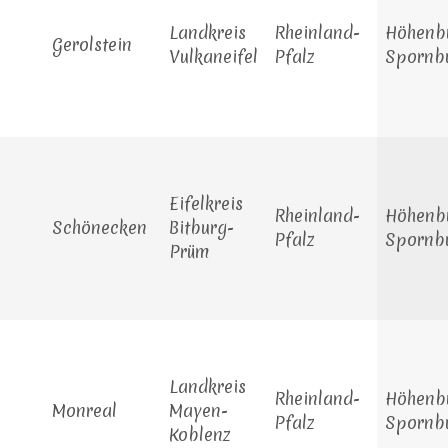
Landkreis
Rheinland-
Höhenbu
Gerolstein
Vulkaneifel
Pfalz
Spornb
Eifelkreis
Rheinland-
Höhenbu
Schönecken
Bitburg-
Pfalz
Spornb
Prüm
Landkreis
Rheinland-
Höhenbu
Monreal
Mayen-
Pfalz
Spornb
Koblenz