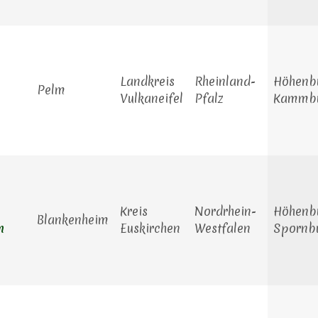
Landkreis
Rheinland-
Höhenbu
Pelm
Vulkaneifel
Pfalz
Kammb
Kreis
Nordrhein-
Höhenbu
Blankenheim
m
Euskirchen
Westfalen
Spornb