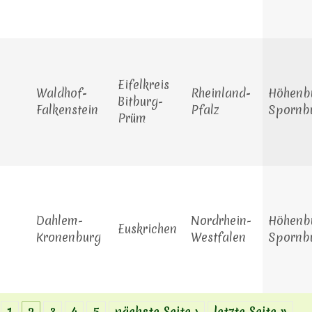
Eifelkreis
Waldhof-
Rheinland-
Höhenbu
Bitburg-
Falkenstein
Pfalz
Spornb
Prüm
Dahlem-
Nordrhein-
Höhenbu
Euskrichen
Kronenburg
Westfalen
Spornb
1
2
3
4
5
nächste Seite ›
letzte Seite »