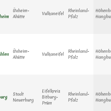
Üxheim-
Rheinland-
Höhenbu
Vulkaneifel
heim
Ahütte
Pfalz
Hangbu
Üxheim-
Rheinland-
Höhenbu
ühlen
Vulkaneifel
Ahütte
Pfalz
Hangbu
Eifelkreis
Stadt
Rheinland-
Höhenbu
burg
Bitburg-
Neuerburg
Pfalz
Hangbu
Prüm