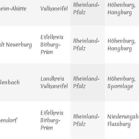
Rheinland-
Höhenburg,
eim-Ahütte
Vulkaneifel
Pfalz
Hangburg
Eifelkreis
Rheinland-
Höhenburg,
dt Neuerburg
Bitburg-
Pfalz
Hangburg
Prüm
Landkreis
Rheinland-
Höhenburg,
lenbach
Vulkaneifel
Pfalz
Spornlage
Eifelkreis
Rheinland-
Niederungsb
lendorf
Bitburg-
Pfalz
Flussburg
Prüm