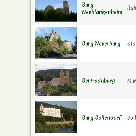
Burg
Üxh
Neublankenheim
Burg Neuerburg
Sta
Bertradaburg
Mür
Burg Bollendorf
Bol