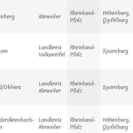
Rheinland-
Höhenburg,
emberg
Ahrweiler
Pfalz
Gipfelburg
Landkreis
Rheinland-
pen
Spornburg
Vulkaneifel
Pfalz
Landkreis
Rheinland-
d/Obliers
Spornburg
Ahrweiler
Pfalz
derdürenbach-
Landkreis
Rheinland-
Höhenburg,
n
Ahrweiler
Pfalz
Gipfelburg